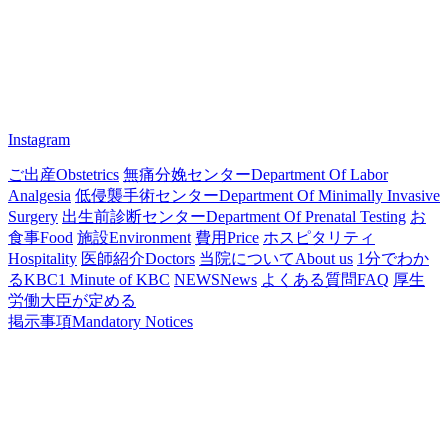
Instagram
ご出産
Obstetrics
無痛分娩センター
Department Of Labor
Analgesia
低侵襲手術センター
Department Of Minimally Invasive
Surgery
出生前診断センター
Department Of Prenatal Testing
お
食事
Food
施設
Environment
費用
Price
ホスピタリティ
Hospitality
医師紹介
Doctors
当院について
About us
1分でわか
るKBC
1 Minute of KBC
NEWS
News
よくある質問
FAQ
厚生
労働大臣が定める
掲示事項
Mandatory Notices