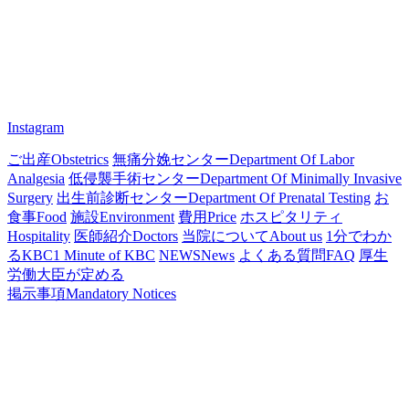
Instagram
ご出産
Obstetrics
無痛分娩センター
Department Of Labor
Analgesia
低侵襲手術センター
Department Of Minimally Invasive
Surgery
出生前診断センター
Department Of Prenatal Testing
お
食事
Food
施設
Environment
費用
Price
ホスピタリティ
Hospitality
医師紹介
Doctors
当院について
About us
1分でわか
るKBC
1 Minute of KBC
NEWS
News
よくある質問
FAQ
厚生
労働大臣が定める
掲示事項
Mandatory Notices